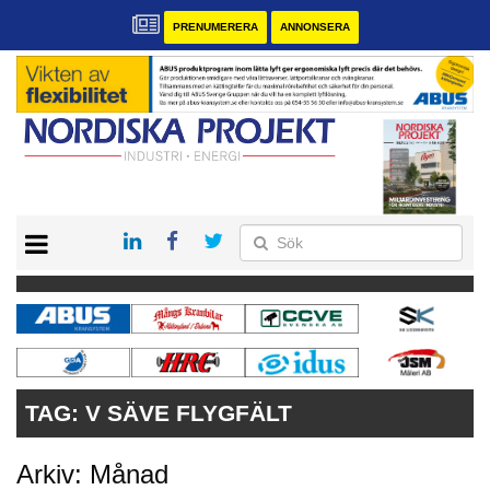
PRENUMERERA
ANNONSERA
START
KONTAKT
VÅRA ANDRA MAGASIN
PRENUMERERA
ANNONSERA
TAG:
V SÄVE FLYGFÄLT
Arkiv: Månad