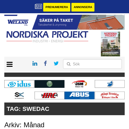
PRENUMERERA
ANNONSERA
START
KONTAKT
VÅRA ANDRA MAGASIN
PRENUMERERA
ANNONSERA
TAG:
SWEDAC
Arkiv: Månad