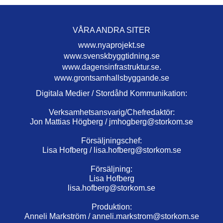
VÅRA ANDRA SITER
www.nyaprojekt.se
www.svenskbyggtidning.se
www.dagensinfrastruktur.se.
www.grontsamhallsbyggande.se
Digitala Medier / Stordåhd Kommunikation:
Verksamhetsansvarig/Chefredaktör:
Jon Mattias Högberg /
jmhogberg@storkom.se
Försäljningschef:
Lisa Hofberg /
lisa.hofberg@storkom.se
Försäljning:
Lisa Hofberg
lisa.hofberg@storkom.se
Produktion:
Anneli Markström /
anneli.markstrom@storkom.se