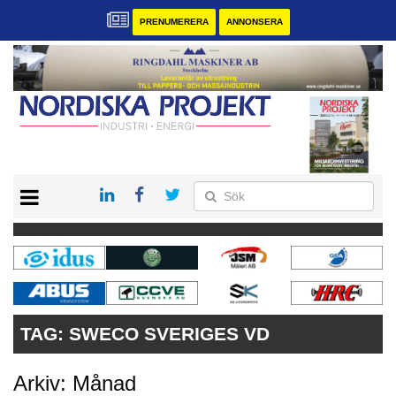
PRENUMERERA
ANNONSERA
START
KONTAKT
VÅRA ANDRA MAGASIN
PRENUMERERA
ANNONSERA
TAG:
SWECO SVERIGES VD
Arkiv: Månad