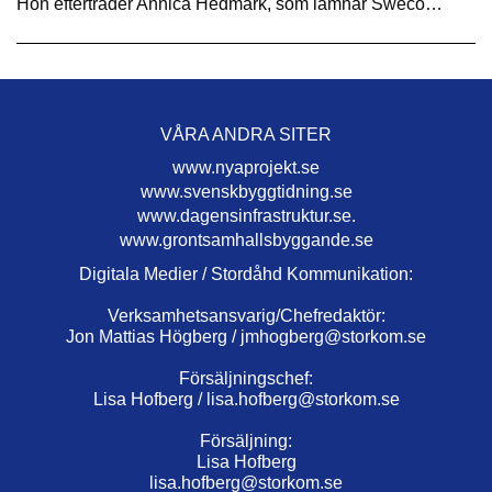
Hon efterträder Annica Hedmark, som lämnar Sweco…
VÅRA ANDRA SITER
www.nyaprojekt.se
www.svenskbyggtidning.se
www.dagensinfrastruktur.se.
www.grontsamhallsbyggande.se
Digitala Medier / Stordåhd Kommunikation:
Verksamhetsansvarig/Chefredaktör:
Jon Mattias Högberg /
jmhogberg@storkom.se
Försäljningschef:
Lisa Hofberg /
lisa.hofberg@storkom.se
Försäljning:
Lisa Hofberg
lisa.hofberg@storkom.se