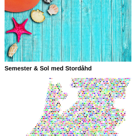
Semester & Sol med Stordåhd