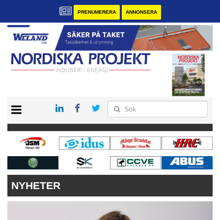
PRENUMERERA
ANNONSERA
START
KONTAKT
VÅRA ANDRA MAGASIN
PRENUMERERA
ANNONSERA
NYHETER