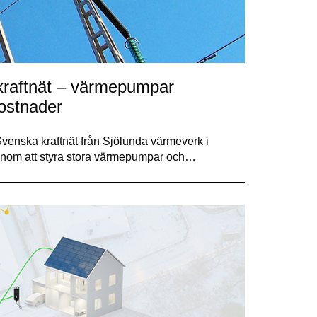
a kraftnät – värmepumpar
kostnader
l Svenska kraftnät från Sjölunda värmeverk i
enom att styra stora värmepumpar och…