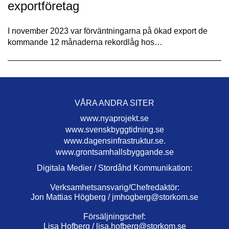
exportföretag
I november 2023 var förväntningarna på ökad export de
kommande 12 månaderna rekordlåg hos…
VÅRA ANDRA SITER
www.nyaprojekt.se
www.svenskbyggtidning.se
www.dagensinfrastruktur.se.
www.grontsamhallsbyggande.se
Digitala Medier / Stordåhd Kommunikation:
Verksamhetsansvarig/Chefredaktör:
Jon Mattias Högberg /
jmhogberg@storkom.se
Försäljningschef:
Lisa Hofberg /
lisa.hofberg@storkom.se