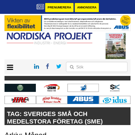
PRENUMERERA
ANNONSERA
START
KONTAKT
VÅRA ANDRA MAGASIN
PRENUMERERA
ANNONSERA
TAG:
SVERIGES SMÅ OCH
MEDELSTORA FÖRETAG (SME)