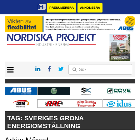
PRENUMERERA
ANNONSERA
START
KONTAKT
VÅRA ANDRA MAGASIN
PRENUMERERA
ANNONSERA
TAG:
SVERIGES GRÖNA
ENERGIOMSTÄLLNING