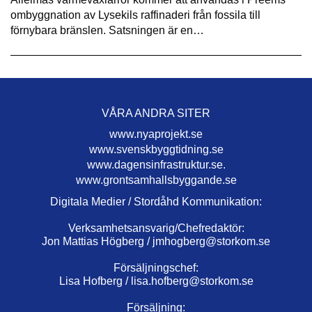
ombyggnation av Lysekils raffinaderi från fossila till
förnybara bränslen. Satsningen är en…
VÅRA ANDRA SITER
www.nyaprojekt.se
www.svenskbyggtidning.se
www.dagensinfrastruktur.se.
www.grontsamhallsbyggande.se
Digitala Medier / Stordåhd Kommunikation:
Verksamhetsansvarig/Chefredaktör:
Jon Mattias Högberg /
jmhogberg@storkom.se
Försäljningschef:
Lisa Hofberg /
lisa.hofberg@storkom.se
Försäljning: