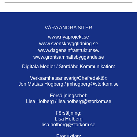
VÅRA ANDRA SITER
www.nyaprojekt.se
www.svenskbyggtidning.se
www.dagensinfrastruktur.se.
www.grontsamhallsbyggande.se
Digitala Medier / Stordåhd Kommunikation:
Verksamhetsansvarig/Chefredaktör:
Jon Mattias Högberg /
jmhogberg@storkom.se
Försäljningschef:
Lisa Hofberg /
lisa.hofberg@storkom.se
Försäljning:
Lisa Hofberg
lisa.hofberg@storkom.se
Produktion: