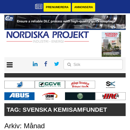
PRENUMERERA
ANNONSERA
START
KONTAKT
VÅRA ANDRA MAGASIN
PRENUMERERA
ANNONSERA
TAG:
SVENSKA KEMISAMFUNDET
Arkiv: Månad