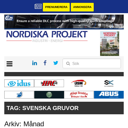
PRENUMERERA
ANNONSERA
START
KONTAKT
VÅRA ANDRA MAGASIN
PRENUMERERA
ANNONSERA
TAG:
SVENSKA GRUVOR
Arkiv: Månad