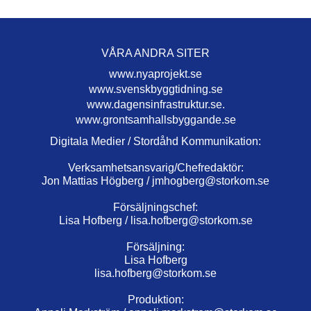
VÅRA ANDRA SITER
www.nyaprojekt.se
www.svenskbyggtidning.se
www.dagensinfrastruktur.se.
www.grontsamhallsbyggande.se
Digitala Medier / Stordåhd Kommunikation:
Verksamhetsansvarig/Chefredaktör:
Jon Mattias Högberg /
jmhogberg@storkom.se
Försäljningschef:
Lisa Hofberg /
lisa.hofberg@storkom.se
Försäljning:
Lisa Hofberg
lisa.hofberg@storkom.se
Produktion: