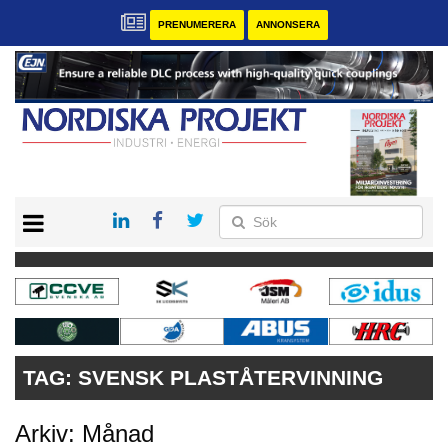
PRENUMERERA
ANNONSERA
START
KONTAKT
VÅRA ANDRA MAGASIN
PRENUMERERA
ANNONSERA
TAG:
SVENSK PLASTÅTERVINNING
Arkiv: Månad