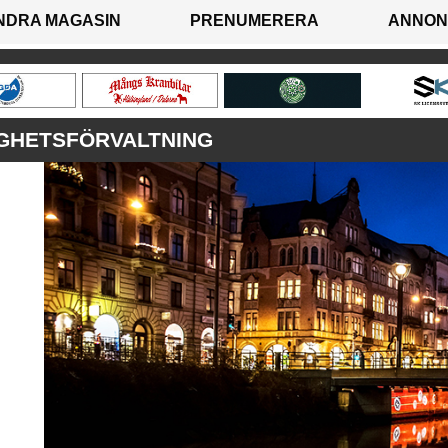
NDRA MAGASIN
PRENUMERERA
ANNON
IGHETSFÖRVALTNING