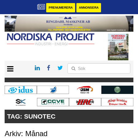
PRENUMERERA
ANNONSERA
START
KONTAKT
VÅRA ANDRA MAGASIN
PRENUMERERA
ANNONSERA
TAG:
SUNOTEC
Arkiv: Månad