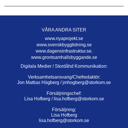
VÅRA ANDRA SITER
www.nyaprojekt.se
www.svenskbyggtidning.se
www.dagensinfrastruktur.se.
www.grontsamhallsbyggande.se
Digitala Medier / Stordåhd Kommunikation:
Verksamhetsansvarig/Chefredaktör:
Jon Mattias Högberg /
jmhogberg@storkom.se
Försäljningschef:
Lisa Hofberg /
lisa.hofberg@storkom.se
Försäljning:
Lisa Hofberg
lisa.hofberg@storkom.se