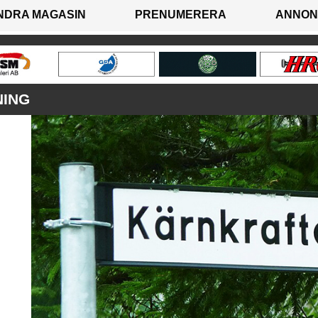
NDRA MAGASIN
PRENUMERERA
ANNON
NING