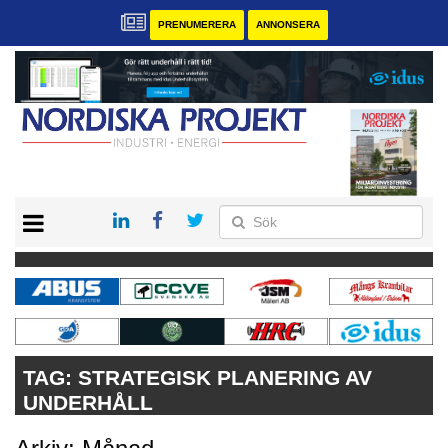
PRENUMERERA
ANNONSERA
START
KONTAKT
VÅRA ANDRA MAGASIN
PRENUMERERA
ANNONSERA
TAG:
STRATEGISK PLANERING AV
UNDERHÅLL