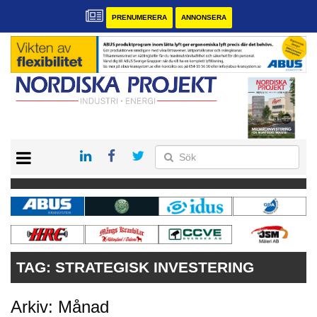
PRENUMERERA
ANNONSERA
START
KONTAKT
VÅRA ANDRA MAGASIN
PRENUMERERA
ANNONSERA
TAG:
STRATEGISK INVESTERING
Arkiv: Månad