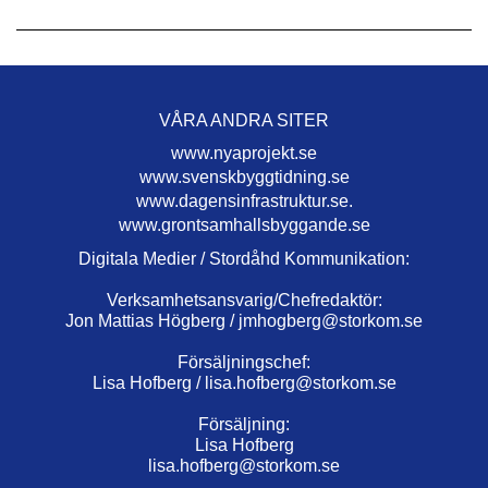
VÅRA ANDRA SITER
www.nyaprojekt.se
www.svenskbyggtidning.se
www.dagensinfrastruktur.se.
www.grontsamhallsbyggande.se
Digitala Medier / Stordåhd Kommunikation:
Verksamhetsansvarig/Chefredaktör:
Jon Mattias Högberg /
jmhogberg@storkom.se
Försäljningschef:
Lisa Hofberg /
lisa.hofberg@storkom.se
Försäljning:
Lisa Hofberg
lisa.hofberg@storkom.se