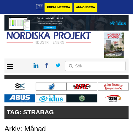
PRENUMERERA
ANNONSERA
START
KONTAKT
VÅRA ANDRA MAGASIN
PRENUMERERA
ANNONSERA
TAG:
STRABAG
Arkiv: Månad