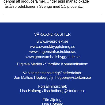
genom att producera mer. Under april månad ökade
råstålsproduktionen i Sverige med 5,5 procent….
VÅRA ANDRA SITER
www.nyaprojekt.se
www.svenskbyggtidning.se
www.dagensinfrastruktur.se.
www.grontsamhallsbyggande.se
Digitala Medier / Stordåhd Kommunikation:
Verksamhetsansvarig/Chefredaktör:
Jon Mattias Högberg /
jmhogberg@storkom.se
Försäljningschef:
Lisa Hofberg /
lisa.hofberg@storkom.se
Försäljning:
Lisa Hofberg