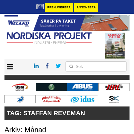
PRENUMERERA
ANNONSERA
START
KONTAKT
VÅRA ANDRA MAGASIN
PRENUMERERA
ANNONSERA
TAG:
STAFFAN REVEMAN
Arkiv: Månad