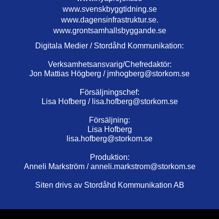
www.svenskbyggtidning.se
www.dagensinfrastruktur.se.
www.grontsamhallsbyggande.se
Digitala Medier / Stordåhd Kommunikation:
Verksamhetsansvarig/Chefredaktör:
Jon Mattias Högberg /
jmhogberg@storkom.se
Försäljningschef:
Lisa Hofberg /
lisa.hofberg@storkom.se
Försäljning:
Lisa Hofberg
lisa.hofberg@storkom.se
Produktion:
Anneli Markström /
anneli.markstrom@storkom.se
Siten drivs av Stordåhd Kommunikation AB