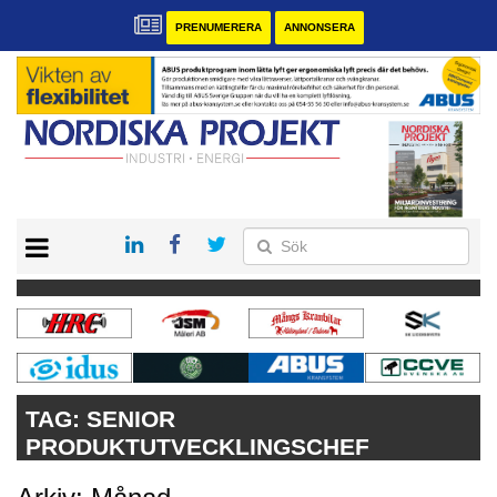
PRENUMERERA
ANNONSERA
START
KONTAKT
VÅRA ANDRA MAGASIN
PRENUMERERA
ANNONSERA
TAG:
SENIOR
PRODUKTUTVECKLINGSCHEF