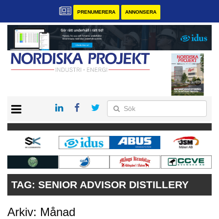
PRENUMERERA
ANNONSERA
START
KONTAKT
VÅRA ANDRA MAGASIN
PRENUMERERA
ANNONSERA
TAG:
SENIOR ADVISOR DISTILLERY
Arkiv: Månad