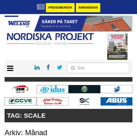
PRENUMERERA
ANNONSERA
START
KONTAKT
VÅRA ANDRA MAGASIN
PRENUMERERA
ANNONSERA
TAG:
SCALE
Arkiv: Månad