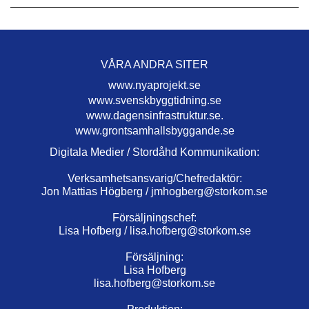
VÅRA ANDRA SITER
www.nyaprojekt.se
www.svenskbyggtidning.se
www.dagensinfrastruktur.se.
www.grontsamhallsbyggande.se
Digitala Medier / Stordåhd Kommunikation:
Verksamhetsansvarig/Chefredaktör:
Jon Mattias Högberg /
jmhogberg@storkom.se
Försäljningschef:
Lisa Hofberg /
lisa.hofberg@storkom.se
Försäljning:
Lisa Hofberg
lisa.hofberg@storkom.se