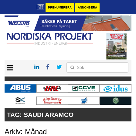
PRENUMERERA
ANNONSERA
START
KONTAKT
VÅRA ANDRA MAGASIN
PRENUMERERA
ANNONSERA
TAG:
SAUDI ARAMCO
Arkiv: Månad