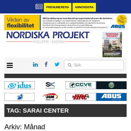
PRENUMERERA
ANNONSERA
START
KONTAKT
VÅRA ANDRA MAGASIN
PRENUMERERA
ANNONSERA
TAG:
SARAI CENTER
Arkiv: Månad