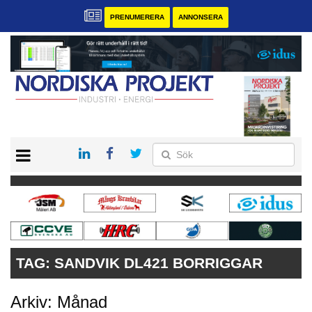
PRENUMERERA
ANNONSERA
START
KONTAKT
VÅRA ANDRA MAGASIN
PRENUMERERA
ANNONSERA
TAG:
SANDVIK DL421 BORRIGGAR
Arkiv: Månad