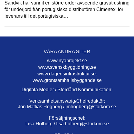
Sandvik har vunnit en större order avseende gruvutrustning
för underjord från portugisiska distributören Cimertex, för
leverans till det portugisiska…
VÅRA ANDRA SITER
www.nyaprojekt.se
www.svenskbyggtidning.se
www.dagensinfrastruktur.se.
www.grontsamhallsbyggande.se
Digitala Medier / Stordåhd Kommunikation:
Verksamhetsansvarig/Chefredaktör:
Jon Mattias Högberg /
jmhogberg@storkom.se
Försäljningschef:
Lisa Hofberg /
lisa.hofberg@storkom.se