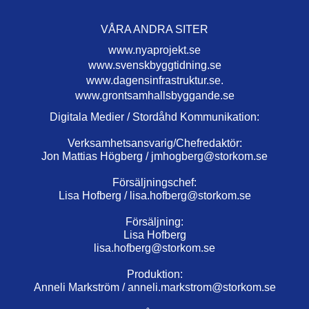
VÅRA ANDRA SITER
www.nyaprojekt.se
www.svenskbyggtidning.se
www.dagensinfrastruktur.se.
www.grontsamhallsbyggande.se
Digitala Medier / Stordåhd Kommunikation:
Verksamhetsansvarig/Chefredaktör:
Jon Mattias Högberg /
jmhogberg@storkom.se
Försäljningschef:
Lisa Hofberg /
lisa.hofberg@storkom.se
Försäljning:
Lisa Hofberg
lisa.hofberg@storkom.se
Produktion:
Anneli Markström /
anneli.markstrom@storkom.se