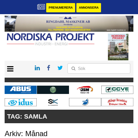
PRENUMERERA
ANNONSERA
START
KONTAKT
VÅRA ANDRA MAGASIN
PRENUMERERA
ANNONSERA
TAG:
SAMLA
Arkiv: Månad