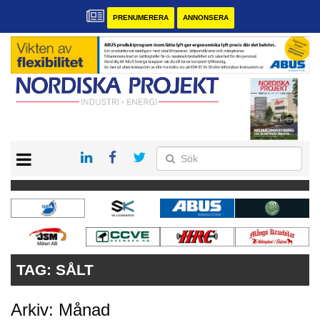
PRENUMERERA
ANNONSERA
START
KONTAKT
VÅRA ANDRA MAGASIN
PRENUMERERA
ANNONSERA
TAG:
SÅLT
Arkiv: Månad