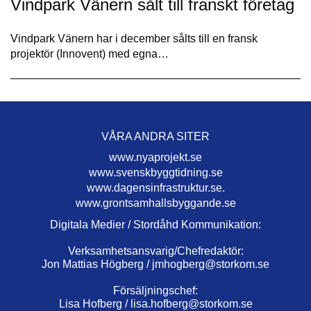
Vindpark Vänern sålt till franskt företag
Vindpark Vänern har i december sålts till en fransk
projektör (Innovent) med egna…
VÅRA ANDRA SITER
www.nyaprojekt.se
www.svenskbyggtidning.se
www.dagensinfrastruktur.se.
www.grontsamhallsbyggande.se
Digitala Medier / Stordåhd Kommunikation:
Verksamhetsansvarig/Chefredaktör:
Jon Mattias Högberg /
jmhogberg@storkom.se
Försäljningschef:
Lisa Hofberg /
lisa.hofberg@storkom.se