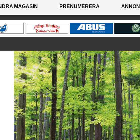
NDRA MAGASIN
PRENUMERERA
ANNON