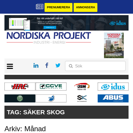
PRENUMERERA
ANNONSERA
START
KONTAKT
VÅRA ANDRA MAGASIN
PRENUMERERA
ANNONSERA
TAG:
SÄKER SKOG
Arkiv: Månad