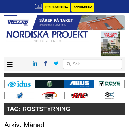
PRENUMERERA
ANNONSERA
START
KONTAKT
VÅRA ANDRA MAGASIN
PRENUMERERA
ANNONSERA
TAG:
RÖSTSTYRNING
Arkiv: Månad