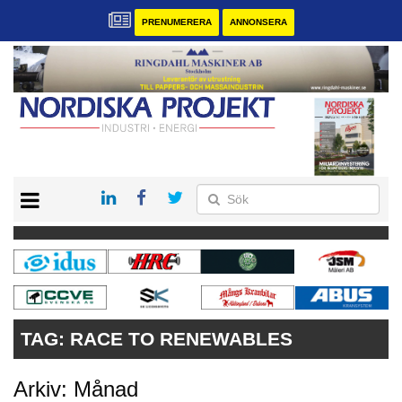
PRENUMERERA
ANNONSERA
START
KONTAKT
VÅRA ANDRA MAGASIN
PRENUMERERA
ANNONSERA
TAG:
RACE TO RENEWABLES
Arkiv: Månad