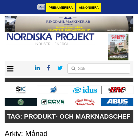
PRENUMERERA
ANNONSERA
START
KONTAKT
VÅRA ANDRA MAGASIN
PRENUMERERA
ANNONSERA
TAG:
PRODUKT- OCH MARKNADSCHEF
Arkiv: Månad