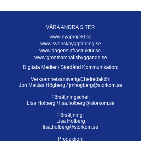
VÅRA ANDRA SITER
www.nyaprojekt.se
www.svenskbyggtidning.se
www.dagensinfrastruktur.se.
www.grontsamhallsbyggande.se
Digitala Medier / Stordåhd Kommunikation:
Verksamhetsansvarig/Chefredaktör:
Jon Mattias Högberg /
jmhogberg@storkom.se
Försäljningschef:
Lisa Hofberg /
lisa.hofberg@storkom.se
Försäljning:
Lisa Hofberg
lisa.hofberg@storkom.se
Produktion: