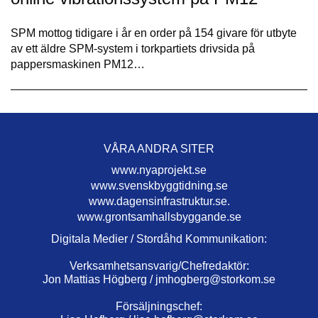
SPM mottog tidigare i år en order på 154 givare för utbyte
av ett äldre SPM-system i torkpartiets drivsida på
pappersmaskinen PM12…
VÅRA ANDRA SITER
www.nyaprojekt.se
www.svenskbyggtidning.se
www.dagensinfrastruktur.se.
www.grontsamhallsbyggande.se
Digitala Medier / Stordåhd Kommunikation:
Verksamhetsansvarig/Chefredaktör:
Jon Mattias Högberg /
jmhogberg@storkom.se
Försäljningschef: