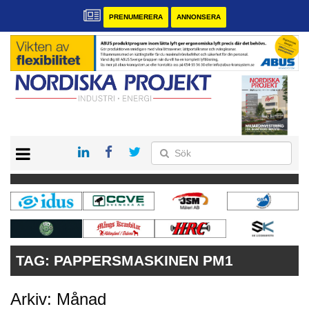
PRENUMERERA
ANNONSERA
START
KONTAKT
VÅRA ANDRA MAGASIN
PRENUMERERA
ANNONSERA
TAG:
PAPPERSMASKINEN PM1
Arkiv: Månad