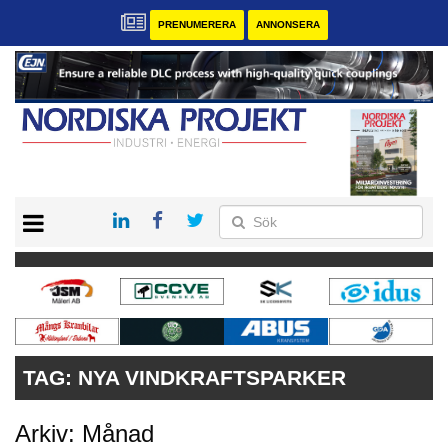
PRENUMERERA
ANNONSERA
START
KONTAKT
VÅRA ANDRA MAGASIN
PRENUMERERA
ANNONSERA
TAG:
NYA VINDKRAFTSPARKER
Arkiv: Månad