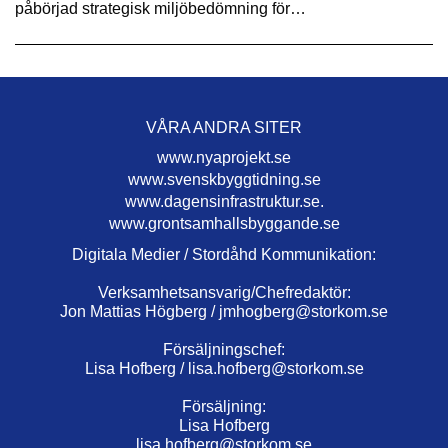
påbörjad strategisk miljöbedömning för…
VÅRA ANDRA SITER
www.nyaprojekt.se
www.svenskbyggtidning.se
www.dagensinfrastruktur.se.
www.grontsamhallsbyggande.se
Digitala Medier / Stordåhd Kommunikation:
Verksamhetsansvarig/Chefredaktör:
Jon Mattias Högberg /
jmhogberg@storkom.se
Försäljningschef:
Lisa Hofberg /
lisa.hofberg@storkom.se
Försäljning:
Lisa Hofberg
lisa.hofberg@storkom.se