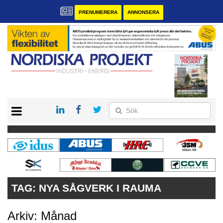
PRENUMERERA
ANNONSERA
START
KONTAKT
VÅRA ANDRA MAGASIN
PRENUMERERA
ANNONSERA
TAG:
NYA SÅGVERK I RAUMA
Arkiv: Månad