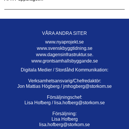
VÅRA ANDRA SITER
www.nyaprojekt.se
www.svenskbyggtidning.se
www.dagensinfrastruktur.se.
www.grontsamhallsbyggande.se
Digitala Medier / Stordåhd Kommunikation:
Verksamhetsansvarig/Chefredaktör:
Jon Mattias Högberg /
jmhogberg@storkom.se
Försäljningschef:
Lisa Hofberg /
lisa.hofberg@storkom.se
Försäljning:
Lisa Hofberg
lisa.hofberg@storkom.se