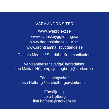
VÅRA ANDRA SITER
www.nyaprojekt.se
www.svenskbyggtidning.se
www.dagensinfrastruktur.se.
www.grontsamhallsbyggande.se
Digitala Medier / Stordåhd Kommunikation:
Verksamhetsansvarig/Chefredaktör:
Jon Mattias Högberg /
jmhogberg@storkom.se
Försäljningschef:
Lisa Hofberg /
lisa.hofberg@storkom.se
Försäljning:
Lisa Hofberg
lisa.hofberg@storkom.se