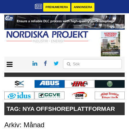
PRENUMERERA
ANNONSERA
START
KONTAKT
VÅRA ANDRA MAGASIN
PRENUMERERA
ANNONSERA
TAG:
NYA OFFSHOREPLATTFORMAR
Arkiv: Månad