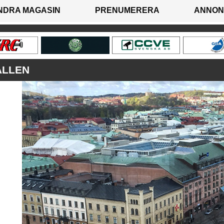
NDRA MAGASIN
PRENUMERERA
ANNON
ÄLLEN