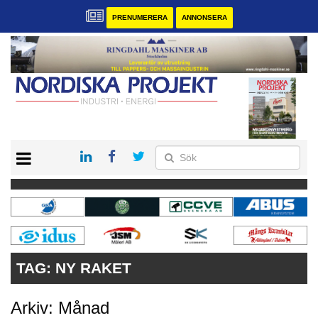
PRENUMERERA
ANNONSERA
START
KONTAKT
VÅRA ANDRA MAGASIN
PRENUMERERA
ANNONSERA
TAG:
NY RAKET
Arkiv: Månad