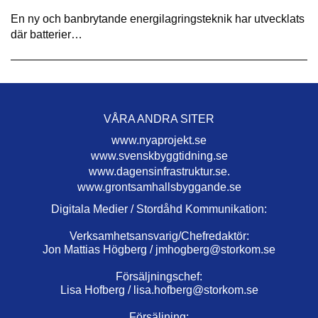
En ny och banbrytande energilagringsteknik har utvecklats
där batterier…
VÅRA ANDRA SITER
www.nyaprojekt.se
www.svenskbyggtidning.se
www.dagensinfrastruktur.se.
www.grontsamhallsbyggande.se
Digitala Medier / Stordåhd Kommunikation:
Verksamhetsansvarig/Chefredaktör:
Jon Mattias Högberg /
jmhogberg@storkom.se
Försäljningschef:
Lisa Hofberg /
lisa.hofberg@storkom.se
Försäljning: