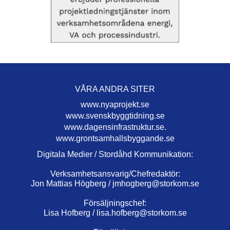
VÅRA ANDRA SITER
www.nyaprojekt.se
www.svenskbyggtidning.se
www.dagensinfrastruktur.se.
www.grontsamhallsbyggande.se
Digitala Medier / Stordåhd Kommunikation:
Verksamhetsansvarig/Chefredaktör:
Jon Mattias Högberg /
jmhogberg@storkom.se
Försäljningschef:
Lisa Hofberg /
lisa.hofberg@storkom.se