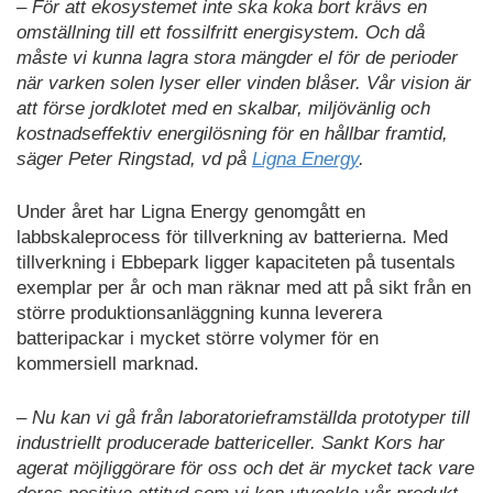
– För att ekosystemet inte ska koka bort krävs en
omställning till ett fossilfritt energisystem. Och då
måste vi kunna lagra stora mängder el för de perioder
när varken solen lyser eller vinden blåser. Vår vision är
att förse jordklotet med en skalbar, miljövänlig och
kostnadseffektiv energilösning för en hållbar framtid,
säger Peter Ringstad, vd på
Ligna Energy
.
Under året har Ligna Energy genomgått en
labbskaleprocess för tillverkning av batterierna. Med
tillverkning i Ebbepark ligger kapaciteten på tusentals
exemplar per år och man räknar med att på sikt från en
större produktionsanläggning kunna leverera
batteripackar i mycket större volymer för en
kommersiell marknad.
– Nu kan vi gå från laboratorieframställda prototyper till
industriellt producerade battericeller. Sankt Kors har
agerat möjliggörare för oss och det är mycket tack vare