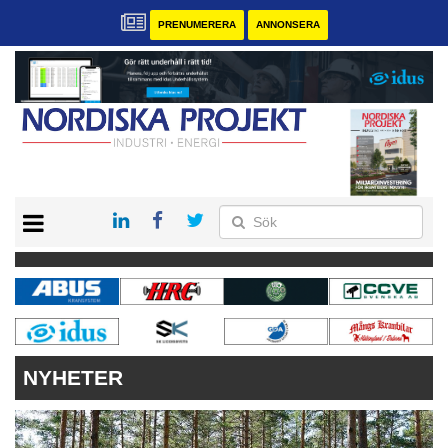
PRENUMERERA
ANNONSERA
START
KONTAKT
VÅRA ANDRA MAGASIN
PRENUMERERA
ANNONSERA
NYHETER