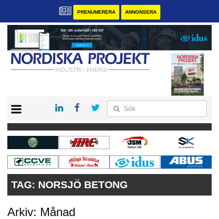
PRENUMERERA
ANNONSERA
START
KONTAKT
VÅRA ANDRA MAGASIN
PRENUMERERA
ANNONSERA
TAG:
NORSJÖ BETONG
Arkiv: Månad