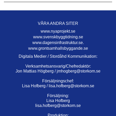
VÅRA ANDRA SITER
www.nyaprojekt.se
www.svenskbyggtidning.se
www.dagensinfrastruktur.se.
www.grontsamhallsbyggande.se
Digitala Medier / Stordåhd Kommunikation:
Verksamhetsansvarig/Chefredaktör:
Jon Mattias Högberg /
jmhogberg@storkom.se
Försäljningschef:
Lisa Hofberg /
lisa.hofberg@storkom.se
Försäljning:
Lisa Hofberg
lisa.hofberg@storkom.se
Produktion: