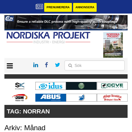
PRENUMERERA
ANNONSERA
START
KONTAKT
VÅRA ANDRA MAGASIN
PRENUMERERA
ANNONSERA
TAG:
NORRAN
Arkiv: Månad