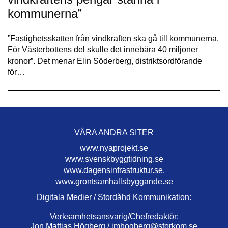
kommunerna”
”Fastighetsskatten från vindkraften ska gå till kommunerna.
För Västerbottens del skulle det innebära 40 miljoner
kronor”. Det menar Elin Söderberg, distriktsordförande
för…
VÅRA ANDRA SITER
www.nyaprojekt.se
www.svenskbyggtidning.se
www.dagensinfrastruktur.se.
www.grontsamhallsbyggande.se
Digitala Medier / Stordåhd Kommunikation:
Verksamhetsansvarig/Chefredaktör:
Jon Mattias Högberg /
jmhogberg@storkom.se