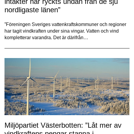
intäkter har ryckts undan från de sju
nordligaste länen”
”Föreningen Sveriges vattenkraftskommuner och regioner
har tagit vindkraften under sina vingar. Vatten och vind
kompletterar varandra. Det är därifrån…
Miljöpartiet Västerbotten: ”Låt mer av
vindkraftens pengar stanna i