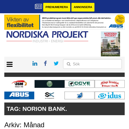
PRENUMERERA
ANNONSERA
START
KONTAKT
VÅRA ANDRA MAGASIN
PRENUMERERA
ANNONSERA
TAG:
NORION BANK.
Arkiv: Månad