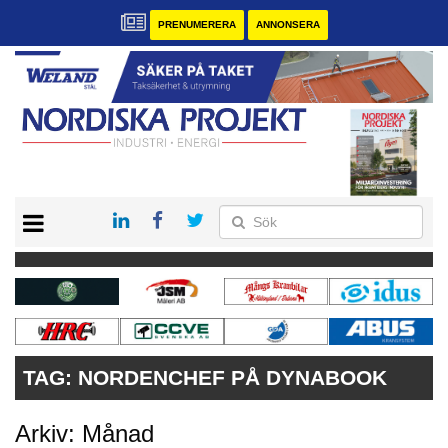
PRENUMERERA
ANNONSERA
START
KONTAKT
VÅRA ANDRA MAGASIN
PRENUMERERA
ANNONSERA
TAG:
NORDENCHEF PÅ DYNABOOK
Arkiv: Månad