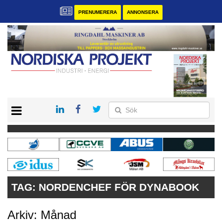
PRENUMERERA
ANNONSERA
START
KONTAKT
VÅRA ANDRA MAGASIN
PRENUMERERA
ANNONSERA
TAG:
NORDENCHEF FÖR DYNABOOK
Arkiv: Månad