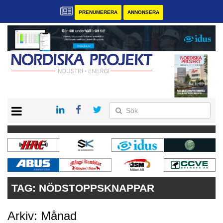
PRENUMERERA
ANNONSERA
START
KONTAKT
VÅRA ANDRA MAGASIN
PRENUMERERA
ANNONSERA
TAG:
NÖDSTOPPSKNAPPAR
Arkiv: Månad