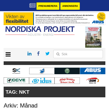
PRENUMERERA
ANNONSERA
START
KONTAKT
VÅRA ANDRA MAGASIN
PRENUMERERA
ANNONSERA
TAG:
NKT
Arkiv: Månad