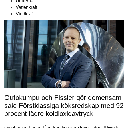
Underhåll
Vattenkraft
Vindkraft
Outokumpu och Fissler gör gemensam
sak: Förstklassiga köksredskap med 92
procent lägre koldioxidavtryck
Outokumpu har en lång tradition som leverantör till Fissler,