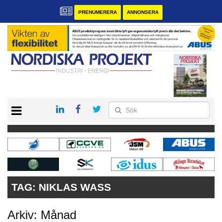
PRENUMERERA
ANNONSERA
START
KONTAKT
VÅRA ANDRA MAGASIN
PRENUMERERA
ANNONSERA
TAG:
NIKLAS WASS
Arkiv: Månad