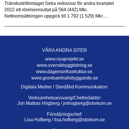
Träindustriföretaget Setra redovisar för andra kvartalet
2022 ett rörelseresultat på 564 (442) Mkr.
Nettoomsättningen uppgick till 1 792 (1 529) Mkr…
VÅRA ANDRA SITER
www.nyaprojekt.se
www.svenskbyggtidning.se
www.dagensinfrastruktur.se.
www.grontsamhallsbyggande.se
Digitala Medier / Stordåhd Kommunikation:
Verksamhetsansvarig/Chefredaktör:
Jon Mattias Högberg /
jmhogberg@storkom.se
Försäljningschef:
Lisa Hofberg /
lisa.hofberg@storkom.se