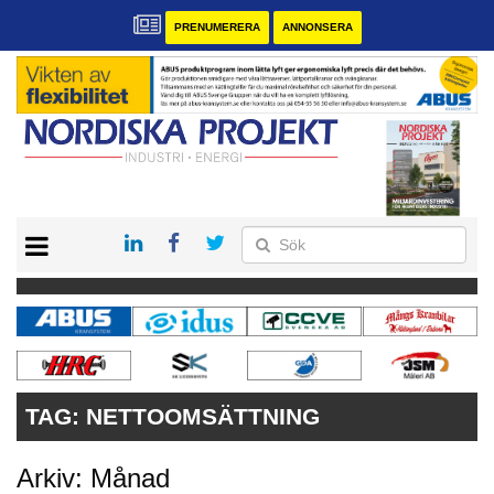
PRENUMERERA
ANNONSERA
START
KONTAKT
VÅRA ANDRA MAGASIN
PRENUMERERA
ANNONSERA
TAG:
NETTOOMSÄTTNING
Arkiv: Månad