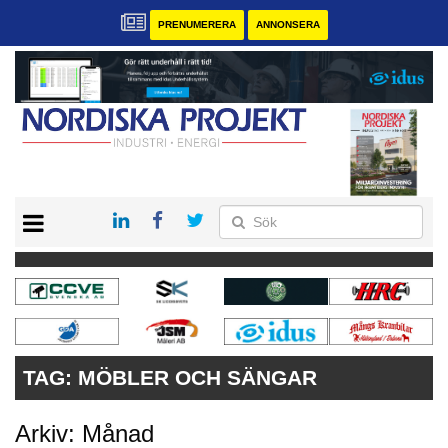
PRENUMERERA
ANNONSERA
START
KONTAKT
VÅRA ANDRA MAGASIN
PRENUMERERA
ANNONSERA
TAG:
MÖBLER OCH SÄNGAR
Arkiv: Månad