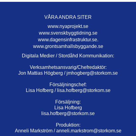
VÅRA ANDRA SITER
www.nyaprojekt.se
www.svenskbyggtidning.se
www.dagensinfrastruktur.se.
www.grontsamhallsbyggande.se
Digitala Medier / Stordåhd Kommunikation:
Verksamhetsansvarig/Chefredaktör:
Jon Mattias Högberg /
jmhogberg@storkom.se
Försäljningschef:
Lisa Hofberg /
lisa.hofberg@storkom.se
Försäljning:
Lisa Hofberg
lisa.hofberg@storkom.se
Produktion:
Anneli Markström /
anneli.markstrom@storkom.se